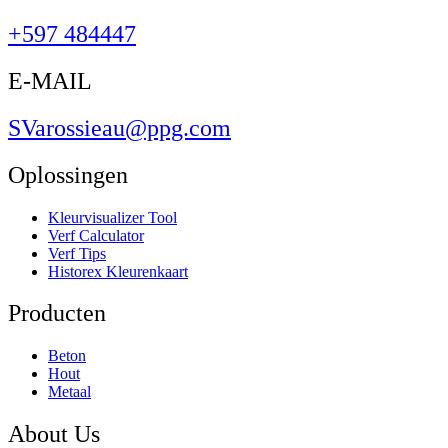
+597 484447
E-MAIL
SVarossieau@ppg.com
Oplossingen
Kleurvisualizer Tool
Verf Calculator
Verf Tips
Historex Kleurenkaart
Producten
Beton
Hout
Metaal
About Us