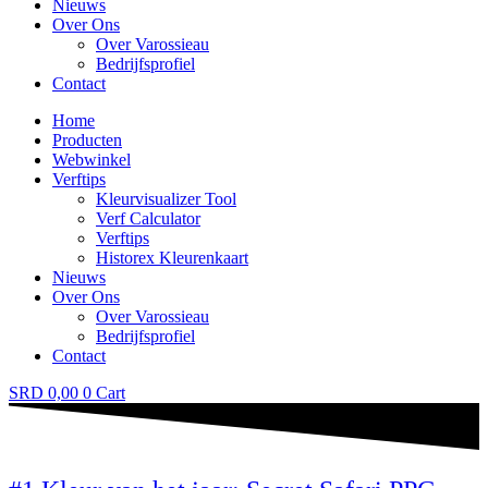
Nieuws
Over Ons
Over Varossieau
Bedrijfsprofiel
Contact
Home
Producten
Webwinkel
Verftips
Kleurvisualizer Tool
Verf Calculator
Verftips
Historex Kleurenkaart
Nieuws
Over Ons
Over Varossieau
Bedrijfsprofiel
Contact
SRD
0,00
0
Cart