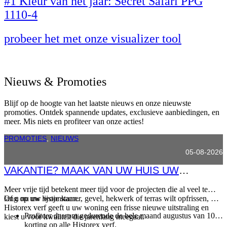
#1 Kleur van het jaar: Secret Safari PPG
1110-4
probeer het met onze visualizer tool
Nieuws & Promoties
Blijf op de hoogte van het laatste nieuws en onze nieuwste
promoties. Ontdek spannende updates, exclusieve aanbiedingen, en
meer. Mis niets en profiteer van onze acties!
PROMOTIES
,
NIEUWS
05-08-2026
VAKANTIE? MAAK VAN UW HUIS UW
MOOISTE BESTEMMING!
Meer vrije tijd betekent meer tijd voor de projecten die al veel te
lang op uw lijstje staan.
Of u nu uw woonkamer, gevel, hekwerk of terras wilt opfrissen, met
Historex verf geeft u uw woning een frisse nieuwe uitstraling en
Profiteer daarom gedurende de hele maand augustus van 10%
kiest u voor kwaliteit die jarenlang meegaat.
korting op alle Historex verf.