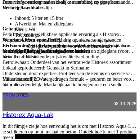
steenachtige ondergronden zoals cementboard en gipsplaten.
Deze verf vormt een aantrekkelijke aanvulling op onze bestaande
Historex Acryl Latex-lijn.
Verkrijgbaarheid:
Inhoud: 5 liter en 15 liter
Afwerking: Mat en zijdeglans
Gebruik:
Kleur: Wit
Ferfi biedt een vergelijkbare applicatie-ervaring als Historex
Toepassing:
Acryllatex. Voor optimale hechting op nieuwe ondergronden
Waarom kiezen voor Ferfi?
Mat: uitsluitend geschikt voor binnengebruik
adviseren wij eerst een laag Primex aan te brengen, gevolgd door
Ferfi combineert betrouwbare kwaliteit, gebruiksgemak en een
Zijdeglans: geschikt voor zowel binnen- als
twee lagen Ferfi voor een egaal resultaat
aantrekkelijke prijs. Ontdek de voordelen:
Veelzijdig: Verkrijgbaar in mat (voor binnen) en zijdeglans (voor
.
buitentoepassingen
binnen en buiten)
Betaalbaar: Uitstekende prijs-kwaliteitverhouding
Betrouwbaar: Onderdeel van het vertrouwde Historex-assortiment
Lokaal geproduceerd: Gemaakt in Suriname
Ondersteund door expertise: Profiteer van de kennis en service van
Varossieau en PPG
Milieuvriendelijk: Watergedragen formule – geurarm en beter voor
het milieu
Gebruiksvriendelijk: Makkelijk aan te brengen met een snelle
droogtijd
PROMOTIES
08-10-2025
Historex Aqua-Lak
In dit filmpje zie je hoe eenvoudig het is om met Historex Aqua-Lak
te schilderen op hout, metaal en beton. Ontdek hoe je met 1 product
meerdere ondergronden kunt aanpakken, slim, snel en duurzaam!