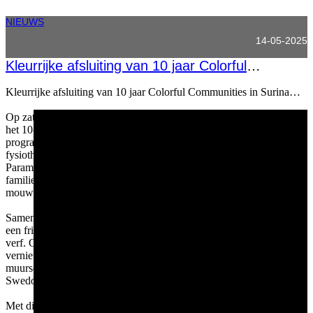
NIEUWS
14-05-2025
Kleurrijke afsluiting van 10 jaar Colorful
Communities zaterdag 19 april 2025
Kleurrijke afsluiting van 10 jaar Colorful Communities in Suriname
Op zaterdag 19 april 2025 vierde PPG Varossieau Suriname N.V.
het 10-jarig jubileum van het wereldwijde Colorful Communities-
programma met een bijzondere opknapbeurt van de
fysiotherapieafdeling van het enige Revalidatiecentrum in
Paramaribo. Maar liefst 90 vrijwilligers, waaronder medewerkers,
familieleden en fysiotherapeuten zelf, staken de handen uit de
mouwen.
Samen gaven wij de wachtruimtes, behandelkamers en het meubilair
een frisse en inspirerende uitstraling met onze duurzame Historex-
verf. Ook buiten werd geschilderd, plafonds en muren werden
vernieuwd, en het geheel werd afgewerkt met kleurrijke
muurschilderingen van kunstenaars Fabian de Randami en Claudio
Swedo.
Met dit project sluiten we 10 jaar Colorful Communities in Suriname