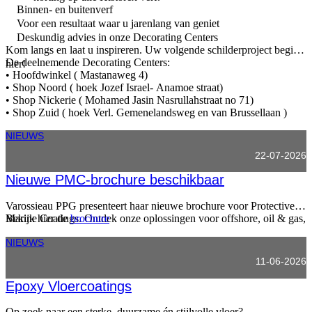
Binnen- en buitenverf
Voor een resultaat waar u jarenlang van geniet
Deskundig advies in onze Decorating Centers
Kom langs en laat u inspireren. Uw volgende schilderproject begint
De deelnemende Decorating Centers:
hier!
• Hoofdwinkel ( Mastanaweg 4)
• Shop Noord ( hoek Jozef Israel- Anamoe straat)
• Shop Nickerie ( Mohamed Jasin Nasrullahstraat no 71)
• Shop Zuid ( hoek Verl. Gemenelandsweg en van Brussellaan )
NIEUWS
22-07-2026
Nieuwe PMC-brochure beschikbaar
Varossieau PPG presenteert haar nieuwe brochure voor Protective &
Marine Coatings. Ontdek onze oplossingen voor offshore, oil & gas,
Bekijk hier de
brochure
infrastructuur, marine en industriële projecten.
NIEUWS
11-06-2026
Epoxy Vloercoatings
Op zoek naar een sterke, duurzame én stijlvolle vloer?