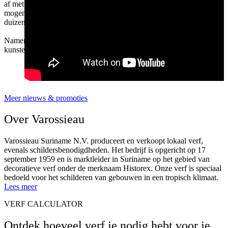
af met trots en dankbaarheid. In totaal hebben we dertien projecten
mogen realiseren—een tastbare bijdrage aan de leefomgeving van
duizenden mensen.
Namens het hele team van Varossieau: bedankt aan alle vrijwilligers,
kunstenaars en partners die dit project mogelijk hebben gemaakt!
Meer nieuws & promoties
Over Varossieau
Varossieau Suriname N.V. produceert en verkoopt lokaal verf,
evenals schildersbenodigdheden. Het bedrijf is opgericht op 17
september 1959 en is marktleider in Suriname op het gebied van
decoratieve verf onder de merknaam Historex. Onze verf is speciaal
bedoeld voor het schilderen van gebouwen in een tropisch klimaat.
Lees meer
VERF CALCULATOR
Ontdek hoeveel verf je nodig hebt voor je