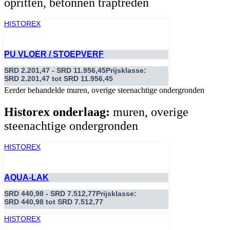
opritten, betonnen traptreden
HISTOREX
PU VLOER / STOEPVERF
SRD
2.201,47
-
SRD
11.956,45
Prijsklasse:
SRD 2.201,47 tot SRD 11.956,45
Eerder behandelde muren, overige steenachtige ondergronden
Historex onderlaag:
muren, overige
steenachtige ondergronden
HISTOREX
AQUA-LAK
SRD
440,98
-
SRD
7.512,77
Prijsklasse:
SRD 440,98 tot SRD 7.512,77
HISTOREX