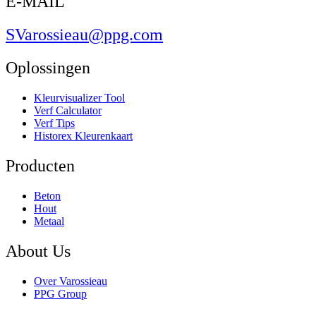
E-MAIL
SVarossieau@ppg.com
Oplossingen
Kleurvisualizer Tool
Verf Calculator
Verf Tips
Historex Kleurenkaart
Producten
Beton
Hout
Metaal
About Us
Over Varossieau
PPG Group