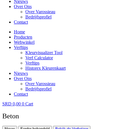
Nieuws
Over Ons
Over Varossieau
Bedrijfsprofiel
Contact
Home
Producten
Webwinkel
Verftips
Kleurvisualizer Tool
Verf Calculator
Verftips
Historex Kleurenkaart
Nieuws
Over Ons
Over Varossieau
Bedrijfsprofiel
Contact
SRD
0,00
0
Cart
Beton
Nieuw
Eerder behandeld
Bekijk de Verfwijzer