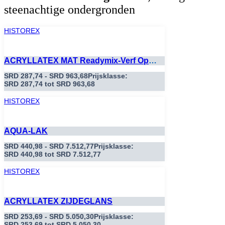
steenachtige ondergronden
HISTOREX
ACRYLLATEX MAT Readymix-Verf Op
Kleur
SRD
287,74
-
SRD
963,68
Prijsklasse:
SRD 287,74 tot SRD 963,68
HISTOREX
AQUA-LAK
SRD
440,98
-
SRD
7.512,77
Prijsklasse:
SRD 440,98 tot SRD 7.512,77
HISTOREX
ACRYLLATEX ZIJDEGLANS
SRD
253,69
-
SRD
5.050,30
Prijsklasse:
SRD 253,69 tot SRD 5.050,30