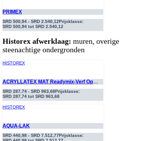
PRIMEX
SRD
500,94
-
SRD
2.540,12
Prijsklasse:
SRD 500,94 tot SRD 2.540,12
Historex afwerklaag:
muren, overige
steenachtige ondergronden
HISTOREX
ACRYLLATEX MAT Readymix-Verf Op
Kleur
SRD
287,74
-
SRD
963,68
Prijsklasse:
SRD 287,74 tot SRD 963,68
HISTOREX
AQUA-LAK
SRD
440,98
-
SRD
7.512,77
Prijsklasse:
SRD 440,98 tot SRD 7.512,77