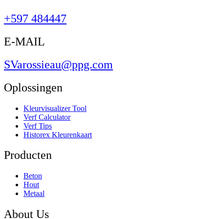
+597 484447
E-MAIL
SVarossieau@ppg.com
Oplossingen
Kleurvisualizer Tool
Verf Calculator
Verf Tips
Historex Kleurenkaart
Producten
Beton
Hout
Metaal
About Us