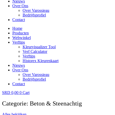
Nieuws
Over Ons
Over Varossieau
Bedrijfsprofiel
Contact
Home
Producten
Webwinkel
Verftips
Kleurvisualizer Tool
Verf Calculator
Verftips
Historex Kleurenkaart
Nieuws
Over Ons
Over Varossieau
Bedrijfsprofiel
Contact
SRD
0,00
0
Cart
Categorie: Beton & Steenachtig
Alles bekiijken