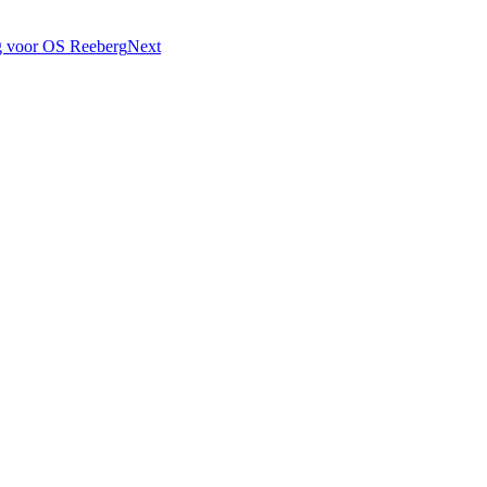
ng voor OS Reeberg
Next