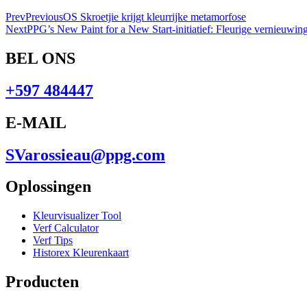
Prev
Previous
OS Skroetjie krijgt kleurrijke metamorfose
Next
PPG’s New Paint for a New Start-initiatief: Fleurige vernieuwi
BEL ONS
+597 484447
E-MAIL
SVarossieau@ppg.com
Oplossingen
Kleurvisualizer Tool
Verf Calculator
Verf Tips
Historex Kleurenkaart
Producten